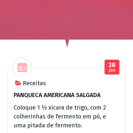
ú
d
o
28
Jun
Receitas
PANQUECA AMERICANA SALGADA
Coloque 1 ½ xicara de trigo, com 2
colherinhas de fermento em pó, e
uma pitada de fermento.