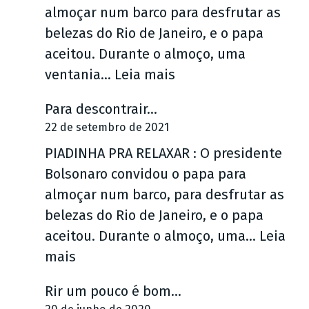
almoçar num barco para desfrutar as
q
q
belezas do Rio de Janeiro, e o papa
u
u
aceitou. Durante o almoço, uma
e
a
:
ventania…
Leia mais
s
n
P
d
d
Para descontrair…
i
e
o
22 de setembro de 2021
a
r
c
PIADINHA PRA RELAXAR : O presidente
d
e
r
Bolsonaro convidou o papa para
i
a
e
almoçar num barco, para desfrutar as
n
l
s
belezas do Rio de Janeiro, e o papa
h
i
c
aceitou. Durante o almoço, uma…
Leia
a
d
e
:
mais
p
a
r
P
r
d
?
Rir um pouco é bom…
a
a
e