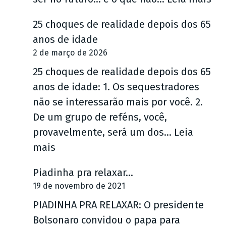
O
25 choques de realidade depois dos 65
q
anos de idade
u
2 de março de 2026
e
25 choques de realidade depois dos 65
v
anos de idade: 1. Os sequestradores
o
não se interessarão mais por você. 2.
c
De um grupo de reféns, você,
ê
provavelmente, será um dos…
Leia
q
:
mais
u
2
e
Piadinha pra relaxar…
5
r
19 de novembro de 2021
c
s
PIADINHA PRA RELAXAR: O presidente
h
e
Bolsonaro convidou o papa para
o
r