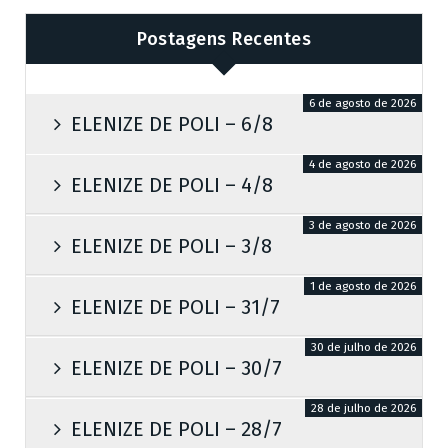
o
d
é
Postagens Recentes
e
b
i
o
6 de agosto de 2026
d
ELENIZE DE POLI – 6/8
m
a
…
4 de agosto de 2026
d
ELENIZE DE POLI – 4/8
e
3 de agosto de 2026
ELENIZE DE POLI – 3/8
1 de agosto de 2026
ELENIZE DE POLI – 31/7
30 de julho de 2026
ELENIZE DE POLI – 30/7
28 de julho de 2026
ELENIZE DE POLI – 28/7