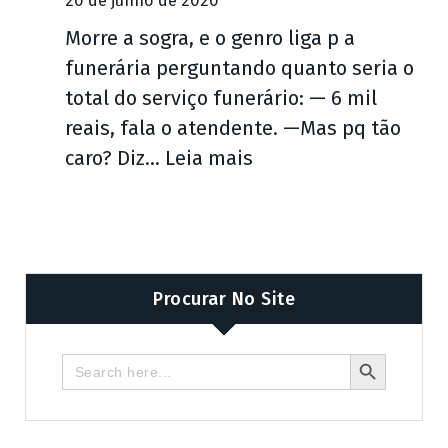
20 de junho de 2020
r
r
d
Morre a sogra, e o genro liga p a
a
e
e
funerária perguntando quanto seria o
d
l
p
total do serviço funerário: — 6 mil
e
a
o
reais, fala o atendente. —Mas pq tão
s
x
i
:
caro? Diz…
Leia mais
c
a
s
R
o
r
d
i
n
…
o
r
t
s
u
r
6
Procurar No Site
m
a
5
p
i
a
Search Butto
Search
o
r
for:
n
u
…
o
c
s