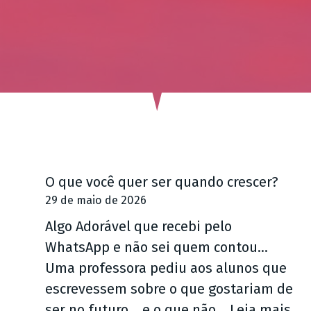
ú
d
o
O que você quer ser quando crescer?
29 de maio de 2026
Algo Adorável que recebi pelo
WhatsApp e não sei quem contou…
Uma professora pediu aos alunos que
escrevessem sobre o que gostariam de
:
ser no futuro… e o que não…
Leia mais