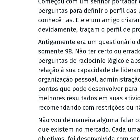
Começou com um senhor portador de 
perguntas para definir o perfil das
conhecê-las. Ele e um amigo criara
devidamente, traçam o perfil de pro
Antigamente era um questionário d
somente 98. Não ter certo ou errad
perguntas de raciocínio lógico e a
relação à sua capacidade de lidera
organização pessoal, administraçã
pontos que pode desenvolver para 
melhores resultados em suas ativid
recomendando com restrições ou n
Não vou de maneira alguma falar co
que existem no mercado. Cada uma 
objetivos, foi desenvolvida com ser