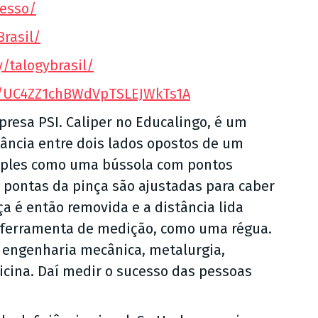
cesso/
rasil/
/talogybrasil/
l/UC4ZZ1chBWdVpTSLEJWkTs1A
presa PSI. Caliper no Educalingo, é um
tância entre dois lados opostos de um
imples como uma bússola com pontos
s pontas da pinça são ajustadas para caber
a é então removida e a distância lida
ferramenta de medição, como uma régua.
 engenharia mecânica, metalurgia,
dicina. Daí medir o sucesso das pessoas