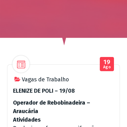
ú
d
o
19
Ago
Vagas de Trabalho
ELENIZE DE POLI – 19/08
Operador de Rebobinadeira –
Araucária
Atividades