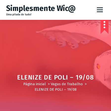
P
Simplesmente Wic@
u
Uma pitada de tudo!
l
a
r
p
a
r
a
o
ELENIZE DE POLI – 19/08
c
Página inicial
>
Vagas de Trabalho
>
o
ELENIZE DE POLI – 19/08
n
t
e