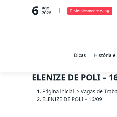
P
6
ago
u
Simplesmente Wic@
2026
l
a
r
p
a
Dicas
História e
r
a
o
ELENIZE DE POLI – 1
c
o
Página inicial
>
Vagas de Trab
n
ELENIZE DE POLI – 16/09
t
e