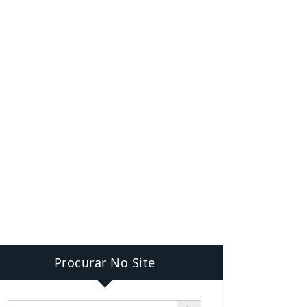
Procurar No Site
Search Button
Search