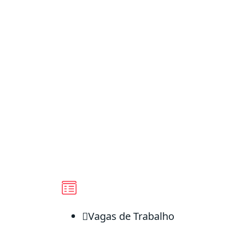
ú
d
o
Vagas de Trabalho