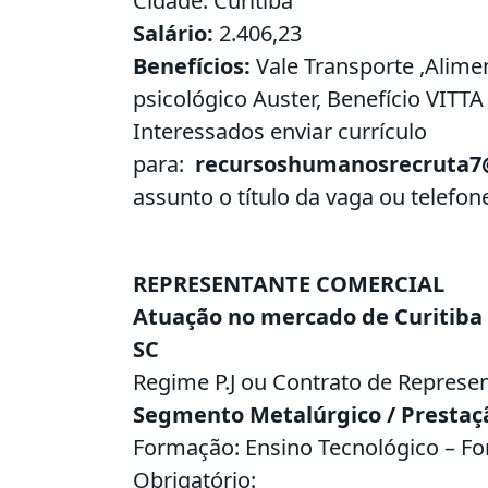
Cidade: Curitiba
Salário:
2.406,23
Benefícios:
Vale Transporte ,Alimen
psicológico Auster, Benefício VITTA (
Interessados enviar currículo
para:
recursoshumanosrecruta
assunto o título da vaga ou telefo
REPRESENTANTE COMERCIAL
Atuação no mercado de Curitiba 
SC
Regime P.J ou Contrato de Represe
Segmento Metalúrgico / Prestaç
Formação: Ensino Tecnológico – Fo
Obrigatório: