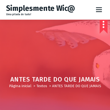
P
Simplesmente Wic@
u
Uma pitada de tudo!
l
a
r
p
a
r
a
o
c
ANTES TARDE DO QUE JAMAIS
o
Página inicial
>
Textos
>
ANTES TARDE DO QUE JAMAIS
n
t
e