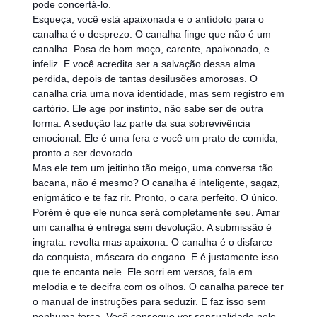
pode concertá-lo.
Esqueça, você está apaixonada e o antídoto para o
canalha é o desprezo. O canalha finge que não é um
canalha. Posa de bom moço, carente, apaixonado, e
infeliz. E você acredita ser a salvação
dessa alma
perdida, depois de tantas desilusões amorosas. O
canalha cria uma nova identidade, mas sem registro em
cartório. Ele age por instinto, não sabe ser de outra
forma. A sedução faz parte da sua sobrevivência
emocional. Ele é uma fera e você um prato de comida,
pronto a ser devorado.
Mas ele tem um jeitinho tão meigo, uma conversa tão
bacana, não é mesmo? O canalha é inteligente, sagaz,
enigmático e te faz rir. Pronto, o cara perfeito. O único.
Porém é que ele nunca será completamente seu. Amar
um canalha é entrega sem devolução. A submissão é
ingrata: revolta mas apaixona. O canalha é o disfarce
da conquista, máscara do engano. E é justamente isso
que te encanta nele. Ele sorri em versos, fala em
melodia e te decifra com os olhos. O canalha parece ter
o manual de instruções para seduzir. E faz isso sem
nenhuma força. Você consegue ver sensualidade nele