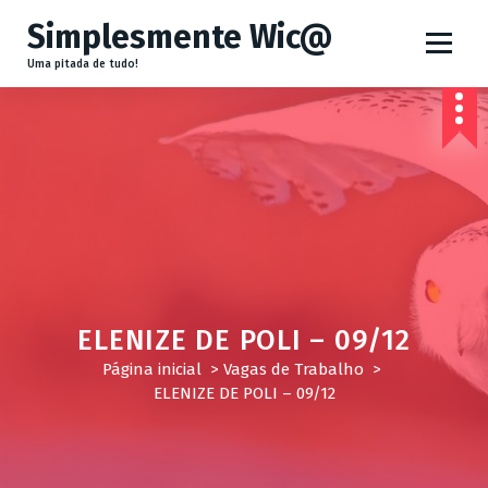
P
Simplesmente Wic@
u
Uma pitada de tudo!
l
a
r
p
a
r
a
o
ELENIZE DE POLI – 09/12
c
Página inicial
>
Vagas de Trabalho
>
o
ELENIZE DE POLI – 09/12
n
t
e