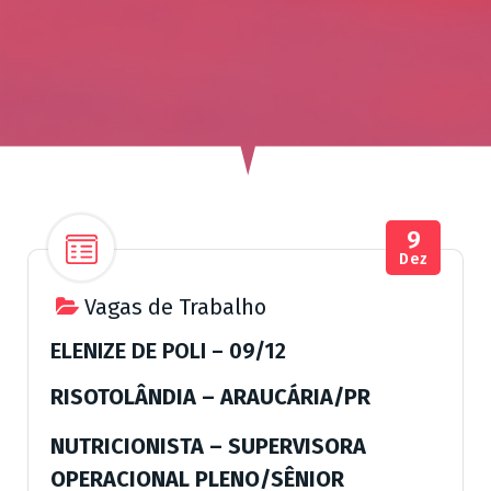
ú
d
o
9
Dez
Vagas de Trabalho
ELENIZE DE POLI – 09/12
RISOTOLÂNDIA – ARAUCÁRIA/PR
NUTRICIONISTA – SUPERVISORA
OPERACIONAL PLENO/SÊNIOR