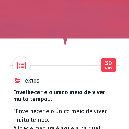
ú
d
o
30
Nov
Textos
Envelhecer é o único meio de viver
muito tempo…
“Envelhecer é o único meio de viver
muito tempo.
A idade madura é aquela na qual